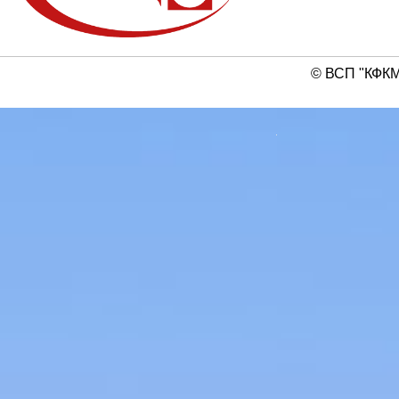
© ВСП "КФКМ