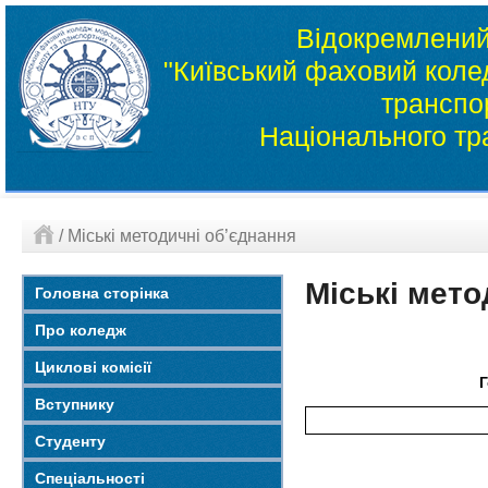
Відокремлений
"Київський фаховий колед
транспо
Національного тр
/
Міські методичні об’єднання
Міські мето
Головна сторінка
Про коледж
Циклові комісії
Г
Вступнику
Студенту
Спеціальності