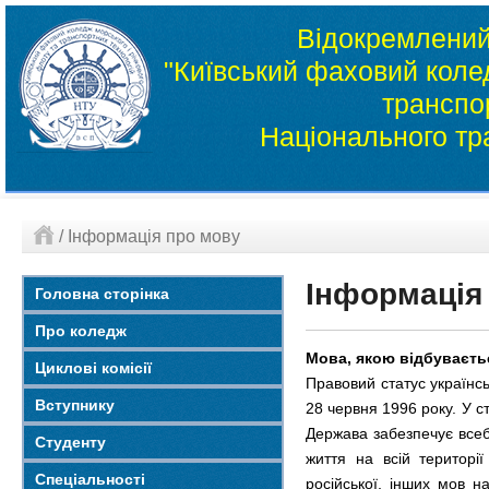
Відокремлений
"Київський фаховий колед
транспо
Національного тр
/
Інформація про мову
Інформація
Головна сторінка
Про коледж
Мова, якою відбуваєтьс
Циклові комісії
Правовий статус українс
Вступнику
28 червня 1996 року. У с
Держава забезпечує всеб
Студенту
життя на всій території
Спеціальності
російської, інших мов 