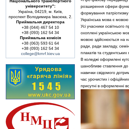
Національного транспортного
університету":
розширення сфери функці
Україна, 04219, м. Київ,
формування патріотизму 
проспект Володимира Івасюка, 2.
Українська мова є мовою п
Приймальня директора
Усі учасники освітнього 
+38 (044) 467 54 10
+38 (093) 162 54 34
охоплені українською мо
Приймальна комісія
мовою здійснюється на н
+38 (063) 593 61 64
ради, ради закладу, семі
+38 (093) 162 54 34
плакатів та студентських г
college@kmrf.kiev.ua
В коледжі оформлені куто
шанобливе ставлення до 
навички свідомого дотри
час урочистих і офіційни
присутні в оформленні в