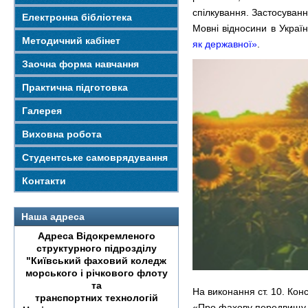
спілкування. Застосуванн
Електронна бібліотека
Мовні відносини в Украї
Методичний кабінет
як державної»
.
Заочна форма навчання
Практична підготовка
Галерея
Виховна робота
Студентське самоврядування
Контакти
Наша адреса
Адреса Відокремленого
структурного підрозділу
"Київський фаховий коледж
морського і річкового флоту
та
На виконання ст. 10. Конс
транспортних технологій
«Про фахову передвищу о