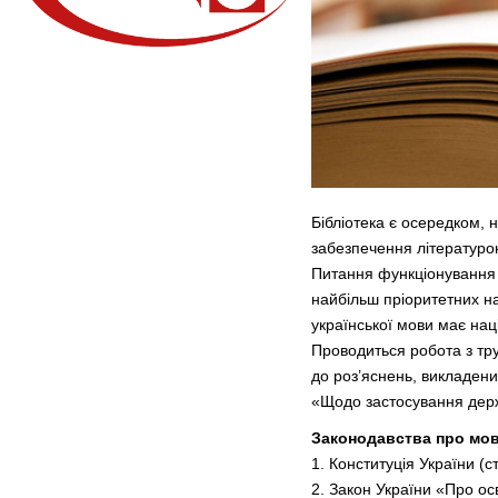
Бібліотека є осередком,
забезпечення літературою
Питання функціонування д
найбільш пріоритетних н
української мови має наці
Проводиться робота з тр
до роз’яснень, викладених
«Щодо застосування дер
Законодавства про мови
1. Конституція України (ст
2. Закон України «Про осв